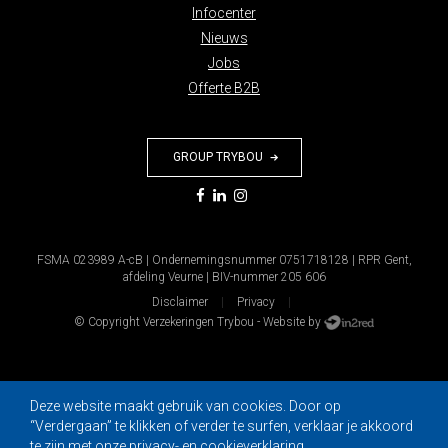
Infocenter
Nieuws
Jobs
Offerte B2B
GROUP TRYBOU
FSMA 023989 A-cB | Ondernemingsnummer 0751718128 | RPR Gent,
afdeling Veurne | BIV-nummer 205 606
Disclaimer
Privacy
© Copyright Verzekeringen Trybou - Website by
Deze website maakt gebruik van cookies. Door op
“Verdergaan” te klikken of verder te surfen, verklaar je akkoord
te zijn met
onze privacy- en cookieverklaring