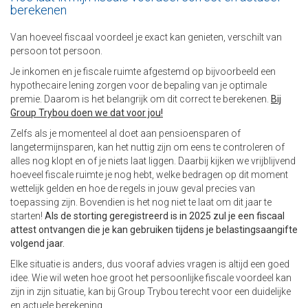
berekenen
Van hoeveel fiscaal voordeel je exact kan genieten, verschilt van
persoon tot persoon.
Je inkomen en je fiscale ruimte afgestemd op bijvoorbeeld een
hypothecaire lening zorgen voor de bepaling van je optimale
premie. Daarom is het belangrijk om dit correct te berekenen.
Bij
Group Trybou doen we dat voor jou!
Zelfs als je momenteel al doet aan pensioensparen of
langetermijnsparen, kan het nuttig zijn om eens te controleren of
alles nog klopt en of je niets laat liggen. Daarbij kijken we vrijblijvend
hoeveel fiscale ruimte je nog hebt, welke bedragen op dit moment
wettelijk gelden en hoe de regels in jouw geval precies van
toepassing zijn. Bovendien is het nog niet te laat om dit jaar te
starten!
Als de storting geregistreerd is in 2025 zul je een fiscaal
attest ontvangen die je kan gebruiken tijdens je belastingsaangifte
volgend jaar.
Elke situatie is anders, dus vooraf advies vragen is altijd een goed
idee. Wie wil weten hoe groot het persoonlijke fiscale voordeel kan
zijn in zijn situatie, kan bij Group Trybou terecht voor een duidelijke
en actuele berekening.