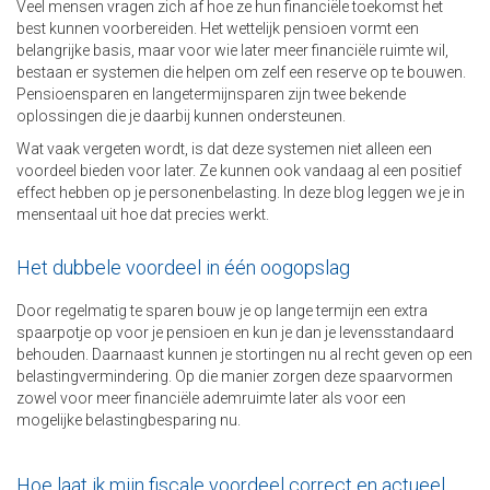
Veel mensen vragen zich af hoe ze hun financiële toekomst het
best kunnen voorbereiden. Het wettelijk pensioen vormt een
belangrijke basis, maar voor wie later meer financiële ruimte wil,
bestaan er systemen die helpen om zelf een reserve op te bouwen.
Pensioensparen en langetermijnsparen zijn twee bekende
oplossingen die je daarbij kunnen ondersteunen.
Wat vaak vergeten wordt, is dat deze systemen niet alleen een
voordeel bieden voor later. Ze kunnen ook vandaag al een positief
effect hebben op je personenbelasting. In deze blog leggen we je in
mensentaal uit hoe dat precies werkt.
Het dubbele voordeel in één oogopslag
Door regelmatig te sparen bouw je op lange termijn een extra
spaarpotje op voor je pensioen en kun je dan je levensstandaard
behouden. Daarnaast kunnen je stortingen nu al recht geven op een
belastingvermindering. Op die manier zorgen deze spaarvormen
zowel voor meer financiële ademruimte later als voor een
mogelijke belastingbesparing nu.
Hoe laat ik mijn fiscale voordeel correct en actueel