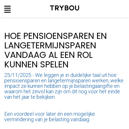
Aansprakelijkheid
Uw
voertuig
HOE PENSIOENSPAREN EN
Gebouwen
LANGETERMIJNSPAREN
Aansprakelijkheid
Pensioen
VANDAAG AL EEN ROL
Uw
woning
KUNNEN SPELEN
Voertuigen
Rechtsbijstand
25/11/2025 - We leggen je in duidelijke taal uit hoe
Ongeval
pensioensparen en langetermijnsparen werken, welke
en ziekte
impact ze kunnen hebben op je belastingaangifte en
Hospitalisatie
waarom het zinvol kan zijn om dit nog voor het einde
van het jaar te bekijken.
Rechtsbijstand
Uw gezin
Een voordeel voor later én een mogelijke
Sparen en
vermindering van je belasting vandaag
beleggen